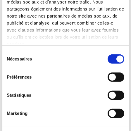
médias sociaux et d'analyser notre trafic. Nous
Remboursement de 50% de l’abonnement aux transports
partageons également des informations sur l'utilisation de
publics
notre site avec nos partenaires de médias sociaux, de
Action logement
publicité et d'analyse, qui peuvent combiner celles-ci
Un comité social et économique (chèque-cadeau, vacances,
avec d'autres informations que vous leur avez fournies
ou qu'ils ont collectées lors de votre utilisation de leurs
réductions, formations...)
services.
La formation professionnelle
Sélection
Blouse, gant et masque fourni
Nécessaires
du
Prime de participation aux bénéfices et intéressement
consentement
Plan d’épargne entreprise
Préférences
Possibilité de parking à proximité
0
Feed
Statistiques
Marketing
Laisser un commentaire