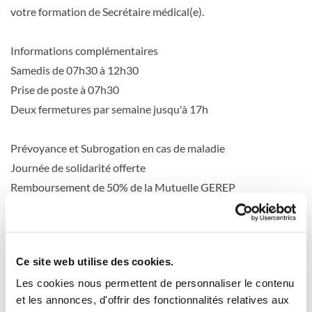
votre formation de Secrétaire médical(e).
Informations complémentaires
Samedis de 07h30 à 12h30
Prise de poste à 07h30
Deux fermetures par semaine jusqu'à 17h
Prévoyance et Subrogation en cas de maladie
Journée de solidarité offerte
Remboursement de 50% de la Mutuelle GEREP
Congés exceptionnels (Mariage, Décès, déménagement,
enfant hospitalisé...)
Médaille du travail (20 et 30 ans)
Ce site web utilise des cookies.
Journées de congés rémunérées année anniversaire des 20
Les cookies nous permettent de personnaliser le contenu
ans et des 30 ans d’ancienneté
et les annonces, d'offrir des fonctionnalités relatives aux
Mobilité verte (10€/mois)