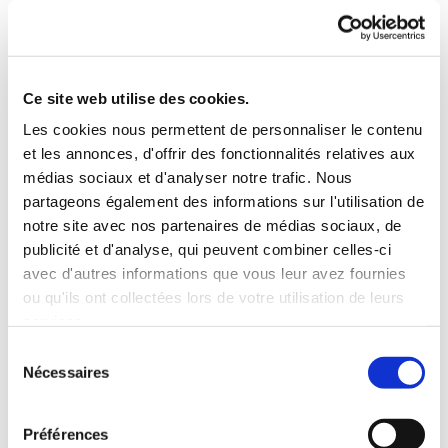
Déposer votre annonce
Vous recrutez ? Confiez
Ce site web utilise des cookies.
nous vos recrutements
Les cookies nous permettent de personnaliser le contenu
et les annonces, d'offrir des fonctionnalités relatives aux
Spécialisation*
médias sociaux et d'analyser notre trafic. Nous
partageons également des informations sur l'utilisation de
notre site avec nos partenaires de médias sociaux, de
publicité et d'analyse, qui peuvent combiner celles-ci
Type de contrat*
avec d'autres informations que vous leur avez fournies
ou qu'ils ont collectées lors de votre utilisation de leurs
services.
Description du poste *
Sélection
Nécessaires
du
consentement
Prénom Nom*
Préférences