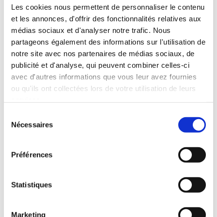
Les cookies nous permettent de personnaliser le contenu
et les annonces, d'offrir des fonctionnalités relatives aux
médias sociaux et d'analyser notre trafic. Nous
partageons également des informations sur l'utilisation de
Laisser un commentaire
notre site avec nos partenaires de médias sociaux, de
Nom
publicité et d'analyse, qui peuvent combiner celles-ci
avec d'autres informations que vous leur avez fournies
ou qu'ils ont collectées lors de votre utilisation de leurs
services.
E-mail:
Sélection
Nécessaires
du
Commentaire
consentement
Préférences
Statistiques
Marketing