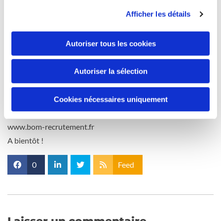
· Niveau d’expérience min. requise : les débutants sont les
Afficher les détails
bienvenus, que vous ayez une expérience de stage ou non !
Poste à pourvoir dès que possible !!!
N'hésitez pas à nous contacter…
Autoriser tous les cookies
Plus qu’un métier, une vocation, soyez acteurs du bien-être
de nos Aînés !!!
Autoriser la sélection
Rejoignez BOM RECRUTEMENT afin exercer une activité
porteuse de sens, utile et empreinte de valeurs fortes.
Cookies nécessaires uniquement
Découvrez nos offres d'emploi dans toute la France :
www.bom-recrutement.fr
A bientôt !
0
Feed