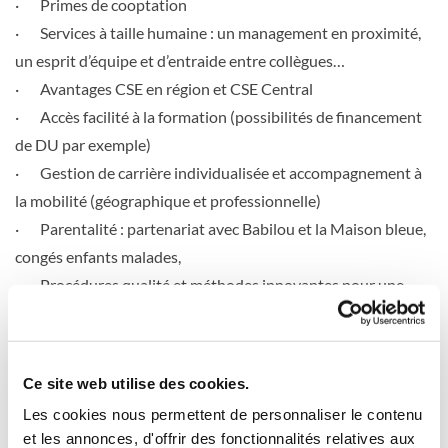
· Primes de cooptation
· Services à taille humaine : un management en proximité,
un esprit d’équipe et d’entraide entre collègues…
· Avantages CSE en région et CSE Central
· Accès facilité à la formation (possibilités de financement
de DU par exemple)
· Gestion de carrière individualisée et accompagnement à
la mobilité (géographique et professionnelle)
· Parentalité : partenariat avec Babilou et la Maison bleue,
congés enfants malades,
· Procédures qualité et méthodes innovantes pour une
prise en charge de qualité
VOS MISSIONS
En collaboration avec l’équipe soignante pluridisciplinaire et
Ce site web utilise des cookies.
la direction, vous aurez pour missions principales :
Les cookies nous permettent de personnaliser le contenu
Accompagner le résident dans la réalisation des actes de la
et les annonces, d'offrir des fonctionnalités relatives aux