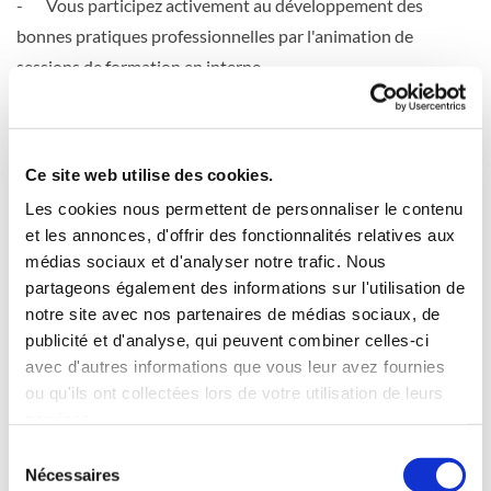
- Vous participez activement au développement des
bonnes pratiques professionnelles par l'animation de
sessions de formation en interne.
Votre profil
Titulaire d’une thèse de médecine générale et d'un DU de
gériatre.
Ce site web utilise des cookies.
Vous avez une expérience significative en tant que médecin
Les cookies nous permettent de personnaliser le contenu
en sanitaire et l’envie de vous investir au sein d’un
et les annonces, d'offrir des fonctionnalités relatives aux
établissement soucieux de la qualité de ses services.
médias sociaux et d'analyser notre trafic. Nous
N'hésitez pas à me contacter : bomrecrutement@outlook.fr
partageons également des informations sur l'utilisation de
notre site avec nos partenaires de médias sociaux, de
publicité et d'analyse, qui peuvent combiner celles-ci
0
Feed
avec d'autres informations que vous leur avez fournies
ou qu'ils ont collectées lors de votre utilisation de leurs
services.
Sélection
Nécessaires
du