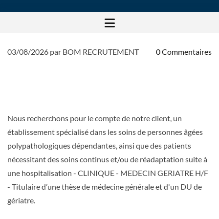
03/08/2026
par BOM RECRUTEMENT
0
Commentaires
👉 [OFFRE D'EMPLOI : MEDECIN
GERIATRE H/F CDD – CDI -
VACATION] – 75/78/92
Nous recherchons pour le compte de notre client, un
établissement spécialisé dans les soins de personnes âgées
polypathologiques dépendantes, ainsi que des patients
nécessitant des soins continus et/ou de réadaptation suite à
une hospitalisation - CLINIQUE - MEDECIN GERIATRE H/F
- Titulaire d’une thèse de médecine générale et d'un DU de
gériatre.