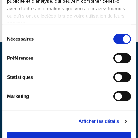
publicité et d'analyse, qui peuvent combiner celles-ci
avec d'autres informations que vous leur avez fournies
ou qu'ils ont collectées lors de votre utilisation de leurs
services.
Sélection
Nécessaires
du
consentement
Préférences
BOM Recrutement
Statistiques
99 Bouleverad de la Reine
Marketing
Versailles 78000
Afficher les détails
Nous contacter